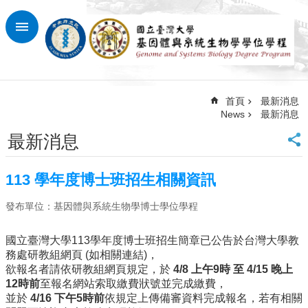
跳到主要內容區塊
進
階
搜
尋
首頁
最新消息
回
News
最新消息
首
頁
最新消息
臺
大
113 學年度博士班招生相關資訊
首
頁
發布單位：基因體與系統生物學博士學位學程
網
站
國立臺灣大學113學年度博士班招生簡章已公告於台灣大學教
導
務處研教組網頁 (如相關連結)，
覽
欲報名者請依研教組網頁規定，於
4/8 上午9時 至 4/15 晚上
12時前
至報名網站索取繳費狀號並完成繳費，
最
並於
4/16 下午5時前
依規定上傳備審資料完成報名，若有相關
新