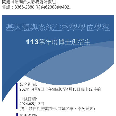
問題可洽詢台大教務處研教組，
消
電話：3366-2388 (校內62388)轉402。
息
News
學
程
簡
介
Introduction
師
資
簡
介
Faculty
學
程
資
訊
Information
表