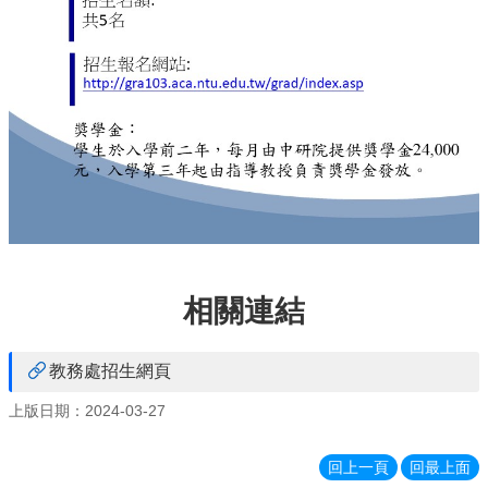
單
下
載
Downloads
學
輔
資
源
Counseling
相
關
資
相關連結
源
Resources
教務處招生網頁
上版日期：2024-03-27
回上一頁
回最上面