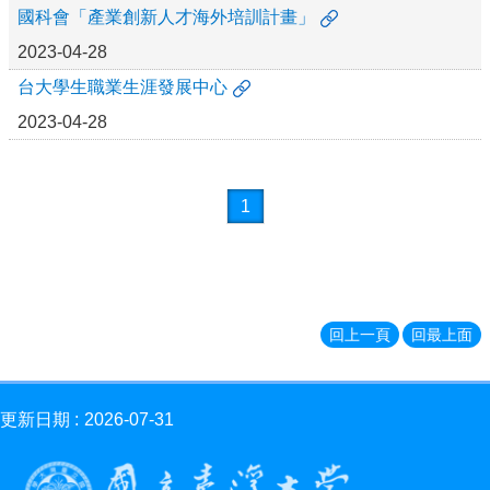
消
國科會「產業創新人才海外培訓計畫」
息
2023-04-28
News
台大學生職業生涯發展中心
學
程
2023-04-28
簡
介
Introduction
1
師
資
簡
介
Faculty
回上一頁
回最上面
學
程
資
更新日期
2026-07-31
訊
Information
表