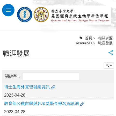
跳到主要內容區塊
進
階
搜
尋
首頁
相關資源
回
Resources
職涯發展
首
頁
職涯發展
臺
大
首
頁
網
站
博士生海外實習就業資訊
導
2023-04-28
覽
教育部公費留學與各項獎學金報名資訊網
最
2023-04-28
新