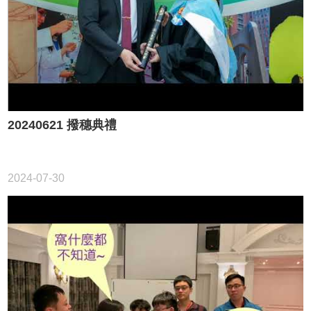
單
下
載
Downloads
學
輔
資
20240621 撥穗典禮
源
Counseling
相
關
2024-07-30
資
源
Resources