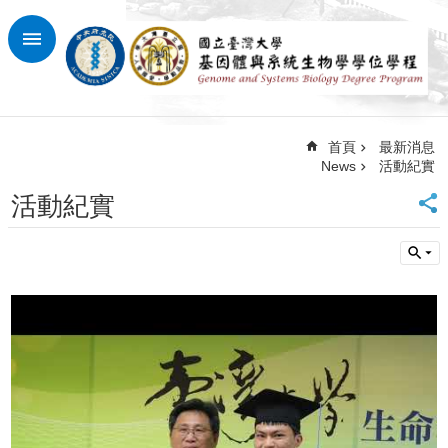
跳到主要內容區塊
進
階
搜
尋
首頁
最新消息
回
News
活動紀實
首
頁
活動紀實
臺
大
首
頁
網
站
導
覽
最
新