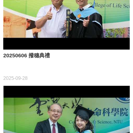
消
息
News
學
程
簡
介
Introduction
20250606 撥穗典禮
師
資
簡
2025-09-28
介
Faculty
學
程
資
訊
Information
表