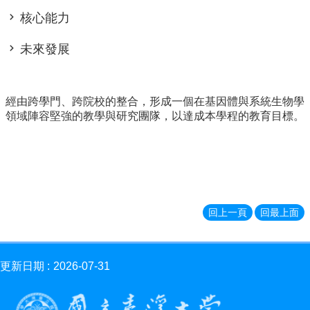
消
核心能力
息
News
未來發展
學
程
簡
經由跨學門、跨院校的整合，形成一個在基因體與系統生物學
介
領域陣容堅強的教學與研究團隊，以達成本學程的教育目標。
Introduction
師
資
簡
介
Faculty
回上一頁
回最上面
學
程
資
更新日期
2026-07-31
訊
Information
表