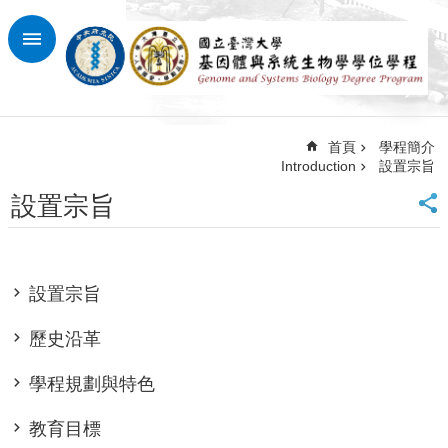
跳到主要內容區塊
進
階
搜
尋
首頁
學程簡介
回
Introduction
設置宗旨
首
頁
設置宗旨
臺
大
首
頁
設置宗旨
網
站
歷史沿革
導
覽
學程規劃與特色
最
教育目標
新