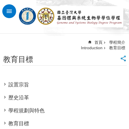
跳到主要內容區塊
進
階
搜
尋
首頁
學程簡介
回
Introduction
教育目標
首
頁
教育目標
臺
大
首
頁
設置宗旨
網
站
歷史沿革
導
覽
學程規劃與特色
最
教育目標
新