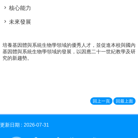
消
核心能力
息
News
未來發展
學
程
簡
培養基因體與系統生物學領域的優秀人才，並促進本校與國內
介
基因體與系統生物學領域的發展，以因應二十一世紀教學及研
Introduction
究的新趨勢。
師
資
簡
介
Faculty
學
回上一頁
回最上面
程
資
訊
更新日期
2026-07-31
Information
表