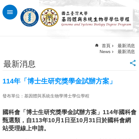
跳到主要內容區塊
進
階
搜
尋
首頁
最新消息
News
最新消息
回
首
最新消息
頁
臺
114年「博士生研究獎學金試辦方案」
大
首
頁
發布單位：基因體與系統生物學博士學位學程
網
國科會「博士生研究獎學金試辦方案」114年國科會
站
甄選類，自113年10月1日至10月31日於國科會網
導
覽
站受理線上申請。