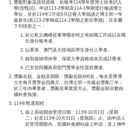
最
獎勵對象及請領資格：欲報考114學年度博士班考試入
新
學(含甄試)、申請113-2學期及114-1學期逕行修讀博士
消
學位，並於114年2月或9月註冊入學就讀之博士班一年
息
級新生(具113-2學期或114-1學期之新生學籍)，且非屬
News
下列情形之一：
於公私立機構從事專職全時之有給職工作或以在職
學
生身分報考者。
程
簡
以香港、澳門及大陸地區學生身分入學者。
介
錄取後辧理休學、保留入學資格或未完成註冊者。
Introduction
已支領同屬政府部門獎學金性質經費者。
師
獎勵名額、金額及期限：獎勵名額400名，每名受獎博
資
士生每月獎學金四萬元，自博士班一年級起獎勵三年；
簡
於三年內畢業者，獎勵至畢業當月止。獎勵金額全數由
介
國科會負擔。
Faculty
114年甄選期程：
學
線上系統開放受理日期：113年10月1日（星期
程
二）起至113年10月31日（星期四）止。由申請人
資
於受理期限內，至國科會網站線上申請，並上傳申