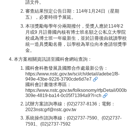
訊
請文件。
Information
審查結果預定公告日期：114年1月24日（星期
五），必要時得予展延。
表
本項獎勵每學年分兩期撥付，受獎人應於114年2
單
月或9 月註冊國內核有博士班名額之公私立大學院
下
校成為博士班一年級新生，並於註冊後由就讀學校
載
統一造具獎勵名冊，以學校為單位向本會請領獎學
Downloads
金。
學
本方案相關資訊請至國科會網站查詢：
輔
國科會科教發展及國際合作處最新公告：
資
https://www.nstc.gov.tw/sci/ch/detail/adebe1f8-
源
949e-43be-9226-3790cde6d7e7
Counseling
國科會計畫徵求專區：
https://www.nstc.gov.tw/folksonomy/rfpDetail/000b
相
309e-4819-ba14-0c05f71394a9?l=ch
關
試辦方案諮詢專線：(02)2737-8136；電郵：
資
2023nstcgrf@nstc.gov.tw
源
系統操作諮詢專線：(02)2737-7590、(02)2737-
Resources
7591、(02)2737-7592