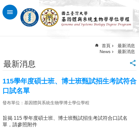
跳到主要內容區塊
進
階
搜
尋
首頁
最新消息
回
News
最新消息
首
頁
最新消息
臺
大
115學年度碩士班、博士班甄試招生考試符合
首
頁
口試名單
網
發布單位：基因體與系統生物學博士學位學程
站
導
覽
旨揭 115 學年度碩士班、博士班甄試招生考試符合口試名
單，請參照附件
最
新