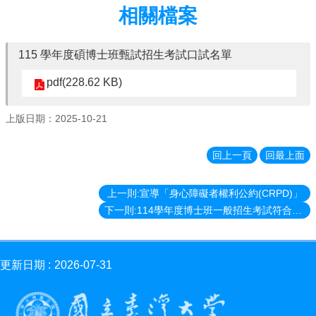
消
相關檔案
息
News
115 學年度碩博士班甄試招生考試口試名單
學
程
pdf(228.62 KB)
簡
介
上版日期：2025-10-21
Introduction
師
回上一頁
回最上面
資
簡
介
上一則:宣導「身心障礙者權利公約(CRPD)」
Faculty
下一則:114學年度博士班一般招生考試符合口試名單
學
程
資
更新日期
2026-07-31
訊
Information
表