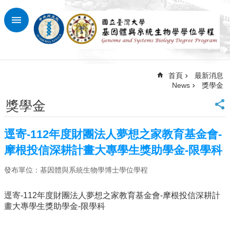
跳到主要內容區塊
進
階
搜
尋
首頁
最新消息
回
News
獎學金
首
頁
獎學金
臺
大
逕寄-112年度財團法人夢想之家教育基金會-
首
頁
摩根投信深耕計畫大專學生獎助學金-限學科
網
發布單位：基因體與系統生物學博士學位學程
站
導
覽
逕寄-112年度財團法人夢想之家教育基金會-摩根投信深耕計
畫大專學生獎助學金-限學科
最
新