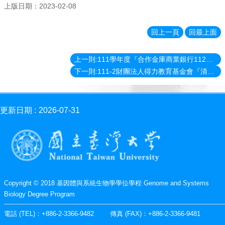
消
上版日期：2023-02-08
息
News
回上一頁
回最上面
學
程
上一則:111學年度『合作金庫商業銀行112年度研究獎學金』
簡
下一則:111-2財團法人得力教育基金會『清寒獎助學金』
介
Introduction
師
更新日期
2026-07-31
資
簡
介
Faculty
學
程
Copyright © 2018 基因體與系統生物學學位學程 Genome and Systems
資
Biology Degree Program
訊
Information
電話 (TEL)：+886-2-3366-9482 傳真 (FAX)：+886-2-3366-9481
表