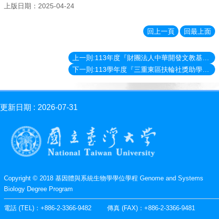
消
上版日期：2025-04-24
息
News
回上一頁
回最上面
學
程
上一則:113年度『財團法人中華開發文教基金會「技藝職能獎學金」』
簡
下一則:113學年度『三重東區扶輪社獎助學金』
介
Introduction
師
更新日期
2026-07-31
資
簡
介
Faculty
學
程
Copyright © 2018 基因體與系統生物學學位學程 Genome and Systems
資
Biology Degree Program
訊
Information
電話 (TEL)：+886-2-3366-9482 傳真 (FAX)：+886-2-3366-9481
表