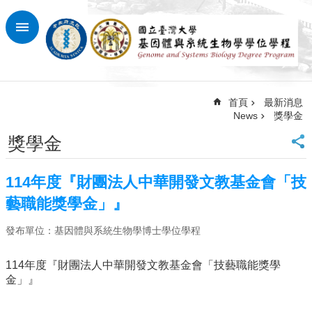
跳到主要內容區塊
進
階
搜
尋
首頁
最新消息
回
News
獎學金
首
頁
獎學金
臺
大
114年度『財團法人中華開發文教基金會「技
首
頁
藝職能獎學金」』
網
發布單位：基因體與系統生物學博士學位學程
站
導
覽
114年度『財團法人中華開發文教基金會「技藝職能獎學
金」』
最
新