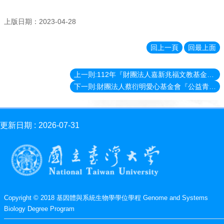
消
息
上版日期：2023-04-28
News
學
回上一頁
回最上面
程
簡
上一則:112年『財團法人嘉新兆福文教基金會永續力獎學金』
介
Introduction
下一則:財團法人蔡衍明愛心基金會『公益青年送愛下鄉趣』2023端午濟助活動
師
資
簡
更新日期
2026-07-31
介
Faculty
學
程
資
訊
Copyright © 2018 基因體與系統生物學學位學程 Genome and Systems
Information
Biology Degree Program
表