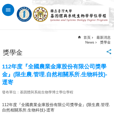
跳到主要內容區塊
進
階
搜
尋
首頁
最新消息
回
News
獎學金
首
頁
獎學金
臺
大
112年度『全國農業金庫股份有限公司獎學
首
頁
金』(限生農.管理.自然相關系所.生物科技)-
網
逕寄
站
導
發布單位：基因體與系統生物學博士學位學程
覽
112年度『全國農業金庫股份有限公司獎學金』(限生農.管理.
最
自然相關系所.生物科技)-逕寄
新