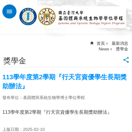
跳到主要內容區塊
進
階
搜
尋
首頁
最新消息
回
News
獎學金
首
頁
獎學金
臺
大
113學年度第2學期『行天宮資優學生長期獎
首
頁
助辦法』
網
發布單位：基因體與系統生物學博士學位學程
站
導
覽
113學年度第2學期『行天宮資優學生長期獎助辦法』
最
新
上版日期：2025-02-10