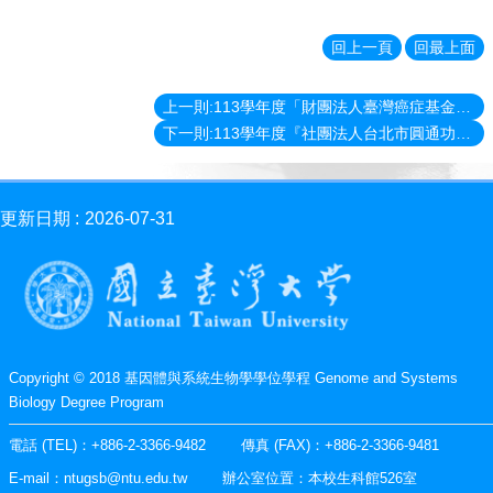
消
息
回上一頁
回最上面
News
學
上一則:113學年度「財團法人臺灣癌症基金會遠雄人壽癌症家庭子女獎助學金」
程
下一則:113學年度『社團法人台北市圓通功德協會優秀清寒獎助學金』
簡
介
Introduction
更新日期
2026-07-31
師
資
簡
介
Faculty
學
Copyright © 2018 基因體與系統生物學學位學程 Genome and Systems
程
Biology Degree Program
資
訊
電話 (TEL)：+886-2-3366-9482 傳真 (FAX)：+886-2-3366-9481
Information
E-mail：ntugsb@ntu.edu.tw 辦公室位置：本校生科館526室
表