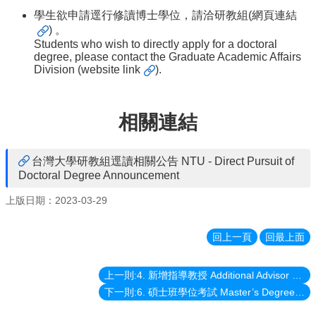
消
學生欲申請逕行修讀博士學位，請洽研教組(
網頁連結
息
) 。
News
Students who wish to directly apply for a doctoral
degree, please contact the Graduate Academic Affairs
學
Division (
website link
).
程
簡
介
相關連結
Introduction
師
資
台灣大學研教組逕讀相關公告 NTU - Direct Pursuit of
簡
Doctoral Degree Announcement
介
上版日期：2023-03-29
Faculty
學
回上一頁
回最上面
程
資
訊
上一則:4. 新增指導教授 Additional Advisor Request
Information
下一則:6. 碩士班學位考試 Master’s Degree Examination
表