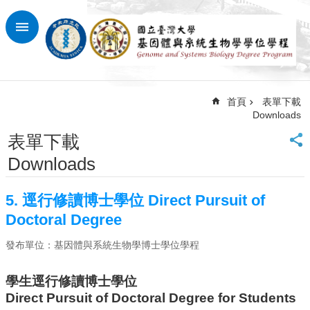
跳到主要內容區塊
進
階
搜
尋
首頁
表單下載
回
Downloads
首
頁
表單下載
臺
Downloads
大
首
5. 逕行修讀博士學位 Direct Pursuit of
頁
Doctoral Degree
網
站
發布單位：基因體與系統生物學博士學位學程
導
覽
學生逕行修讀博士學位
最
Direct Pursuit of Doctoral Degree for Students
新