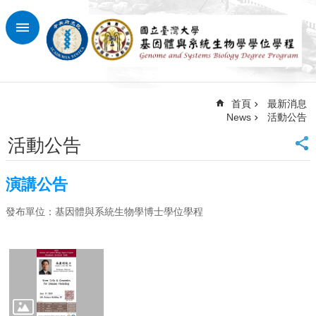
跳到主要內容區塊
進
階
搜
尋
首頁
最新消息
回
News
活動公告
首
頁
活動公告
臺
大
演講公告
首
頁
發布單位：基因體與系統生物學博士學位學程
網
站
導
覽
最
新