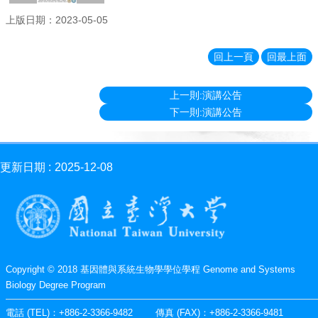
消
上版日期：2023-05-05
息
News
回上一頁
回最上面
學
程
簡
上一則:演講公告
介
下一則:演講公告
Introduction
師
資
更新日期
2025-12-08
簡
介
Faculty
學
程
資
Copyright © 2018 基因體與系統生物學學位學程 Genome and Systems
訊
Biology Degree Program
Information
電話 (TEL)：+886-2-3366-9482 傳真 (FAX)：+886-2-3366-9481
表