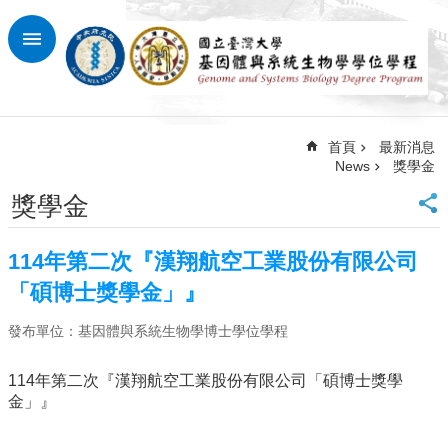
跳到主要內容區塊
進
階
搜
尋
首頁
最新消息
回
News
獎學金
首
頁
獎學金
臺
大
114年第二次『漢翔航空工業股份有限公司
首
頁
「碩博士獎學金」』
網
發布單位：基因體與系統生物學博士學位學程
站
導
覽
114年第二次『漢翔航空工業股份有限公司「碩博士獎學
金」』
最
新