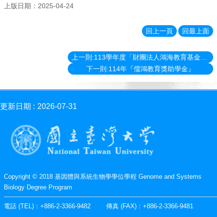
消
上版日期：2025-04-24
息
News
回上一頁
回最上面
學
程
上一則:113學年度「財團法人鴻海教育基金會獎學鯨（含研究所）」
簡
下一則:114年『儒鴻教育獎助學金』
介
Introduction
師
更新日期
2026-07-31
資
簡
介
Faculty
學
程
Copyright © 2018 基因體與系統生物學學位學程 Genome and Systems
資
Biology Degree Program
訊
Information
電話 (TEL)：+886-2-3366-9482 傳真 (FAX)：+886-2-3366-9481
表