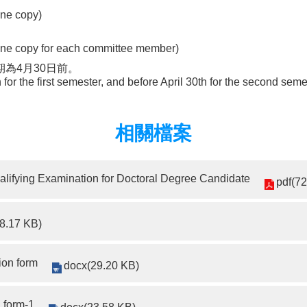
one copy)
(one copy for each committee member)
期為4月30日前。
or the first semester, and before April 30th for the second seme
相關檔案
ying Examination for Doctoral Degree Candidate
pdf(7
8.17 KB)
on form
docx(29.20 KB)
form-1