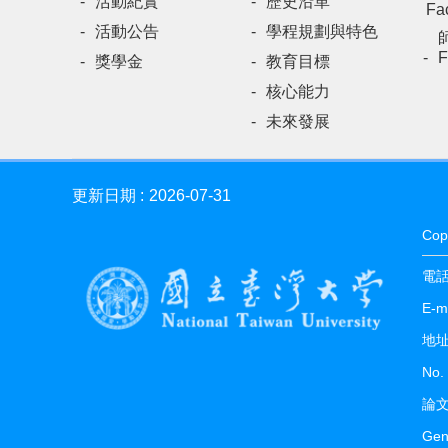
活動紀實
歷史沿革
Fac
活動公告
學程規劃與特色
F
獎學金
教育目標
核心能力
未來發展
更新日期
2026-07-31
Cop
電話 
E-
地址
No. 
論文
Gen