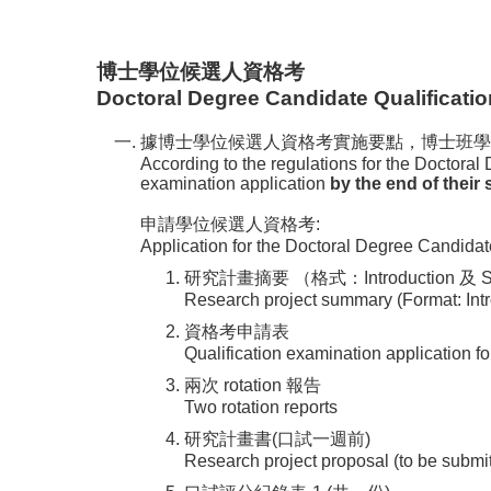
博士學位候選人資格考
Doctoral Degree Candidate Qualificati
據博士學位候選人資格考實施要點，博士班學
According to the regulations for the Doctoral 
examination application
by the end of their
申請學位候選人資格考:
Application for the Doctoral Degree Candidat
研究計畫摘要 （格式：Introduction 及
Research project summary (Format: Intro
資格考申請表
Qualification examination application f
兩次 rotation 報告
Two rotation reports
研究計畫書(口試一週前)
Research project proposal (to be submi