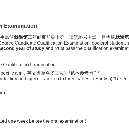
on Examination
生需於
就學第二年結束前
提出第一次資格考申請，且需於
就學第
Degree Candidate Qualification Examination, doctoral students are
 second year of study
and must pass the qualification examina
e Qualification Examination:
 Specific aim，英文書寫至多三頁）*範本參考附件*
duction and specific aim, up to three pages in English) *Refer 
orm
tted one week before the oral examination)